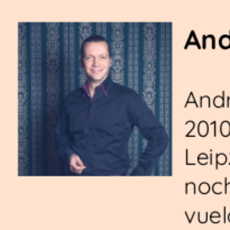
And
Andr
2010
Leip
noc
vuel