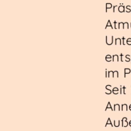
Präs
Atm
Unte
ent
im P
Seit
Ann
Auße