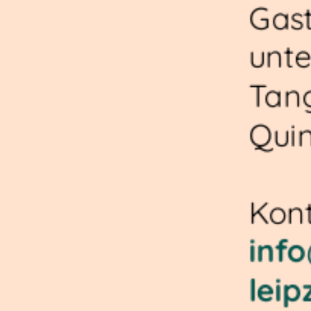
Gast
unt
Tan
Quin
Kont
inf
leip